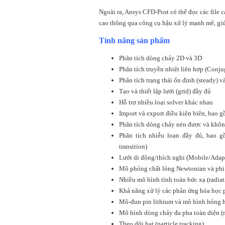
Ngoài ra, Ansys CFD-Post có thể đọc các file 
cao thông qua công cụ hậu xử lý mạnh mẽ, giúp
Tính năng sản phẩm
Phân tích dòng chảy 2D và 3D
Phân tích truyền nhiệt liên hợp (Conju
Phân tích trạng thái ổn định (steady) v
Tạo và thiết lập lưới (grid) đầy đủ
Hỗ trợ nhiều loại solver khác nhau
Import và export điều kiện biên, bao g
Phân tích dòng chảy nén được và khôn
Phân tích nhiễu loạn đầy đủ, bao g
transition)
Lưới di động/thích nghi (Mobile/Adap
Mô phỏng chất lỏng Newtonian và ph
Nhiều mô hình tính toán bức xạ (radia
Khả năng xử lý các phản ứng hóa học p
Mô-đun pin lithium và mô hình hỏng hó
Mô hình dòng chảy đa pha toàn diện (
Theo dõi hạt (particle tracking)