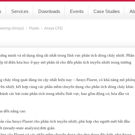
s
Services
Downloads
Events
Case Studies
Ab
eering (Ansys)
﹥
Fluids
﹥
Ansys CFD
g minh và sử dụng rộng rãi nhất trong lĩnh vực phân tích dòng chảy nhiệt. Phần
 từ điện hóa học ở quy mô phân tử cho đến phân tích truyền nhiệt trong trường
hảy tổng quát đáng tin cậy nhất hiện nay – Ansys Fluent, có khả năng mô phỏn
yền nhiệt, kết hợp cùng các phần mềm chuyên dụng cho phân tích dòng chảy khác.
ành các bài toán phân tích trong nhiều lĩnh vực, bao gồm động cơ, hóa dầu và
ản đến nâng cao:
n của Ansys Fluent cho phân tích truyền nhiệt, phù hợp cho người mới bắt đầu
h (steady-state analysis) đơn giản.
ng của Fluent và các phần mềm chuyên dụng cho ứng dụng đặc biệt, như Ansys