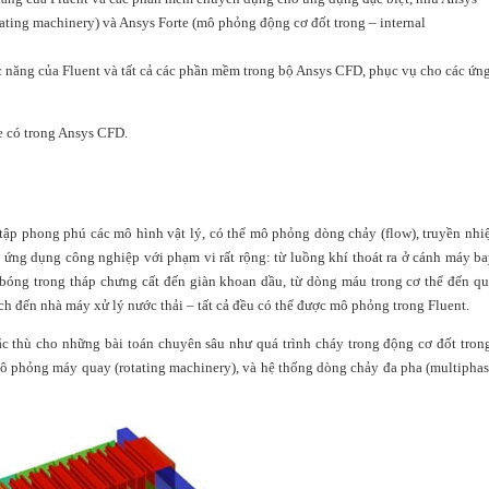
ating machinery) và Ansys Forte (mô phỏng động cơ đốt trong – internal
 năng của Fluent và tất cả các phần mềm trong bộ Ansys CFD, phục vụ cho các ứn
le có trong Ansys CFD.
p phong phú các mô hình vật lý, có thể mô phỏng dòng chảy (flow), truyền nhi
ác ứng dụng công nghiệp với phạm vi rất rộng: từ luồng khí thoát ra ở cánh máy b
g bóng trong tháp chưng cất đến giàn khoan dầu, từ dòng máu trong cơ thể đến q
ạch đến nhà máy xử lý nước thải – tất cả đều có thể được mô phỏng trong Fluent.
c thù cho những bài toán chuyên sâu như quá trình cháy trong động cơ đốt tron
mô phỏng máy quay (rotating machinery), và hệ thống dòng chảy đa pha (multipha