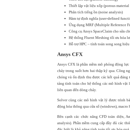
Thiết lập vật liệu xốp (porous material 
Phân tích tiếng ồn (noise analysis)
Hàm tự định nghĩa (user-defined functi
Ứng dụng MRF (Multiple Reference Fr
Công cụ Ansys SpaceClaim cho sửa ch
Hệ thống Fluent Meshing tối ưu hóa lư
Hỗ trợ HPC – tính toán song song hiệu
Ansys CFX
Ansys CFX là phần mềm mô phỏng động lực học
chảy trong suốt hơn hai thập kỷ qua. Công ng
chóng và ổn định thu được các kết quả đáng ti
tảng tính toán cho hệ thống các mô hình vật
liên quan đến dòng chảy.
Solver cùng các mô hình vật lý được trình bà
động hóa thông qua cửa sổ (windows), macro 
Bên cạnh các chức năng CFD toàn diện, An
analysis). Phần mềm cung cấp đầy đủ các thi
đặc biệt là khả năng tính toán tối ưu hóa quá