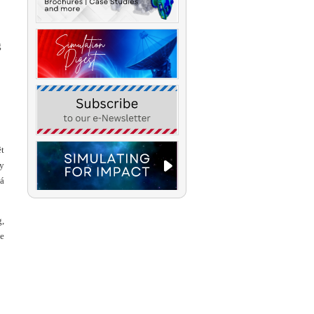
g
ệt
ay
uá
g,
se