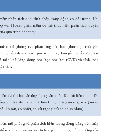
mềm phân tích quá trình cháy trong động cơ đốt trong. Khi
ợp với Fluent, phần mềm có thể thực hiện phân tích truyền
của quá trình đốt cháy.
mềm mô phỏng các phản ứng hóa học phức tạp, chủ yếu
dùng để tính toán các quá trình cháy, bao gồm phản ứng hóa
ề mặt khí, lắng đọng hóa học pha hơi (CVD) và tính toán
lửa tầng.
mềm dành cho các ứng dụng sản xuất đặc thù liên quan đến
lỏng phi Newtonian (như thủy tinh, nhựa, cao su), bao gồm ép
hổi khuôn, ép nhiệt, ép vít (ngoại trừ ép phun nhựa).
mềm mô phỏng và phân tích hiện tượng đóng băng trên máy
 điều kiện độ cao và tốc độ lớn, giúp đánh giá ảnh hưởng của