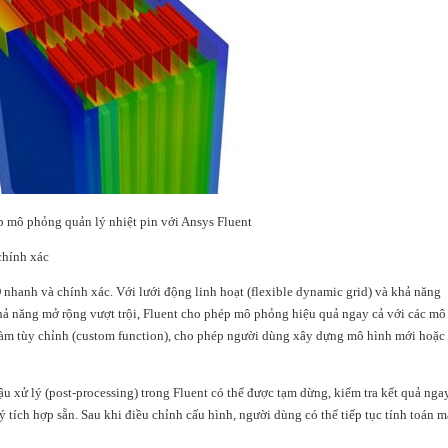
p mô phỏng quản lý nhiệt pin với Ansys Fluent
chính xác
nhanh và chính xác. Với lưới động linh hoạt (flexible dynamic grid) và khả năng
khả năng mở rộng vượt trội, Fluent cho phép mô phỏng hiệu quả ngay cả với các mô
hàm tùy chỉnh (custom function), cho phép người dùng xây dựng mô hình mới hoặc
 hậu xử lý (post-processing) trong Fluent có thể được tạm dừng, kiểm tra kết quả nga
ý tích hợp sẵn. Sau khi điều chỉnh cấu hình, người dùng có thể tiếp tục tính toán m