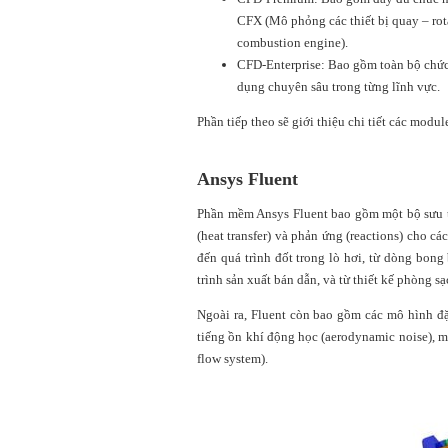
CFX (Mô phỏng các thiết bị quay – rot
combustion engine).
CFD-Enterprise: Bao gồm toàn bộ chức
dụng chuyên sâu trong từng lĩnh vực.
Phần tiếp theo sẽ giới thiệu chi tiết các modu
Ansys Fluent
Phần mềm Ansys Fluent bao gồm một bộ sưu tậ
(heat transfer) và phản ứng (reactions) cho c
đến quá trình đốt trong lò hơi, từ dòng bon
trình sản xuất bán dẫn, và từ thiết kế phòng s
Ngoài ra, Fluent còn bao gồm các mô hình đặ
tiếng ồn khí động học (aerodynamic noise), 
flow system).