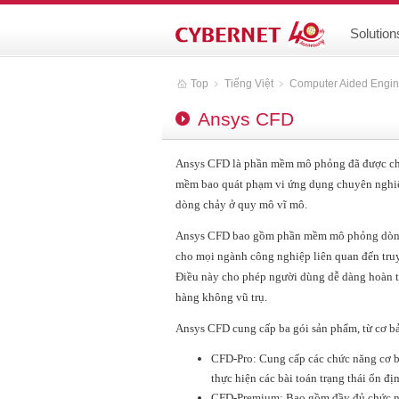
Solution
Top
﹥
Tiếng Việt
﹥
Computer Aided Engin
Ansys CFD
Ansys CFD là phần mềm mô phỏng đã được chứn
mềm bao quát phạm vi ứng dụng chuyên nghiệp
dòng chảy ở quy mô vĩ mô.
Ansys CFD bao gồm phần mềm mô phỏng dòng c
cho mọi ngành công nghiệp liên quan đến tru
Điều này cho phép người dùng dễ dàng hoàn th
hàng không vũ trụ.
Ansys CFD cung cấp ba gói sản phẩm, từ cơ b
CFD-Pro: Cung cấp các chức năng cơ bả
thực hiện các bài toán trạng thái ổn địn
CFD-Premium: Bao gồm đầy đủ chức nă