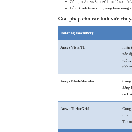
Công cụ Ansys SpaceClaim để sửa chữ
Hỗ trợ tính toán song song hiệu năng 
Giải pháp cho các lĩnh vực chuy
Rotating machinery
Ansys Vista TF
Phân 
xác đ
tưởng
tích 
Ansys BladeModeler
Công 
đáng 
cụ CA
Ansys TurboGrid
Công 
thiên
Turbo