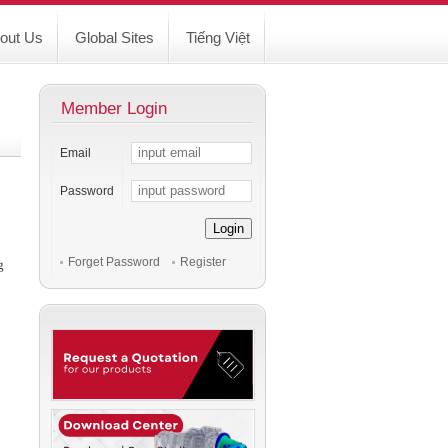
out Us
Global Sites
Tiếng Việt
Member Login
Email
Password
Login
Forget Password
Register
g