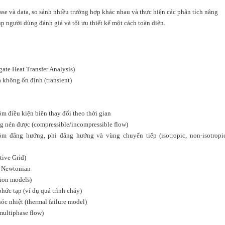
case và data, so sánh nhiều trường hợp khác nhau và thực hiện các phân tích nâng
 người dùng đánh giá và tối ưu thiết kế một cách toàn diện.
gate Heat Transfer Analysis)
à không ổn định (transient)
ồm điều kiện biên thay đổi theo thời gian
g nén được (compressible/incompressible flow)
ồm đẳng hướng, phi đẳng hướng và vùng chuyển tiếp (isotropic, non-isotropic
tive Grid)
i Newtonian
tion models)
hức tạp (ví dụ quá trình cháy)
c nhiệt (thermal failure model)
multiphase flow)