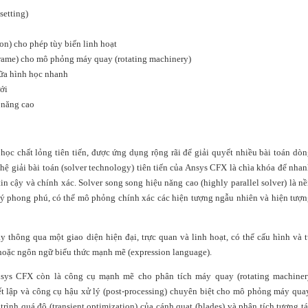
setting)
on) cho phép tùy biến linh hoạt
ame) cho mô phỏng máy quay (rotating machinery)
ữa hình học nhanh
ới
 năng cao
 chất lỏng tiên tiến, được ứng dụng rộng rãi để giải quyết nhiều bài toán dò
hệ giải bài toán (solver technology) tiên tiến của Ansys CFX là chìa khóa để nha
n cậy và chính xác. Solver song song hiệu năng cao (highly parallel solver) là n
 lý phong phú, có thể mô phỏng chính xác các hiện tượng ngẫu nhiên và hiện tượ
y thông qua một giao diện hiện đại, trực quan và linh hoạt, có thể cấu hình và 
hoặc ngôn ngữ biểu thức mạnh mẽ (expression language).
sys CFX còn là công cụ mạnh mẽ cho phân tích máy quay (rotating machiner
ết lập và công cụ hậu xử lý (post-processing) chuyên biệt cho mô phỏng máy qua
 trình quá độ (transient optimization) của cánh quạt (blades) và phân tích tương t