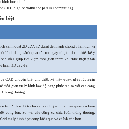
a hình học nhanh
cao (HPC high-performance parallel computing)
ên biệt
tích cánh quạt 2D được sử dụng để nhanh chóng phân tích và
ịnh hình dạng cánh quạt tối ưu ngay từ giai đoạn thiết kế ý
 ban đầu, giúp tiết kiệm thời gian trước khi thực hiện phân
mô hình 3D đầy đủ.
cụ CAD chuyên biệt cho thiết kế máy quay, giúp rút ngắn
kể thời gian xử lý hình học độ cong phức tạp so với các công
D thông thường.
cụ tối ưu hóa lưới cho các cánh quạt của máy quay có biến
 độ cong lớn. So với các công cụ chia lưới thông thường,
Grid xử lý hình học cong hiệu quả và chính xác hơn.