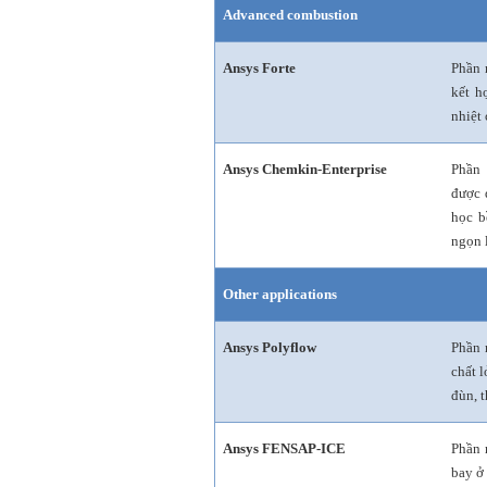
Advanced combustion
Ansys Forte
Phần 
kết h
nhiệt 
Ansys Chemkin-Enterprise
Phần 
được 
học b
ngọn 
Other applications
Ansys Polyflow
Phần 
chất 
đùn, t
Ansys FENSAP-ICE
Phần 
bay ở