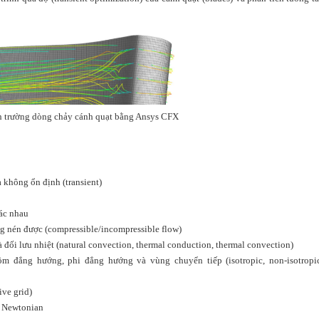
h trường dòng chảy cánh quạt bằng Ansys CFX
à không ổn định (transient)
hác nhau
g nén được (compressible/incompressible flow)
và đối lưu nhiệt (natural convection, thermal conduction, thermal convection)
ồm đẳng hướng, phi đẳng hướng và vùng chuyển tiếp (isotropic, non-isotropic
ive grid)
i Newtonian